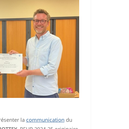
résenter la
communication
du
BOTTEY
, REHP 2024-25 originaire