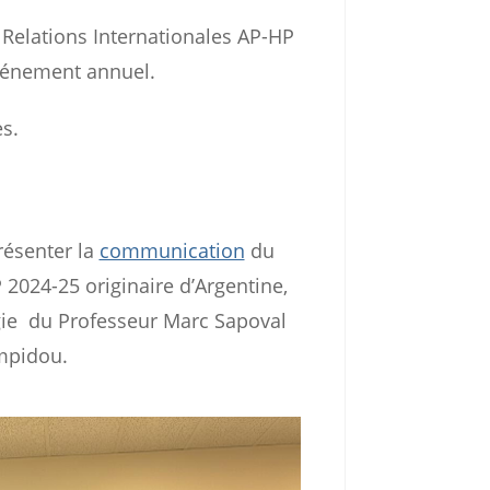
elations Internationales AP-HP
événement annuel.
s.
résenter la
communication
du
 2024-25 originaire d’Argentine,
ogie du Professeur Marc Sapoval
mpidou.