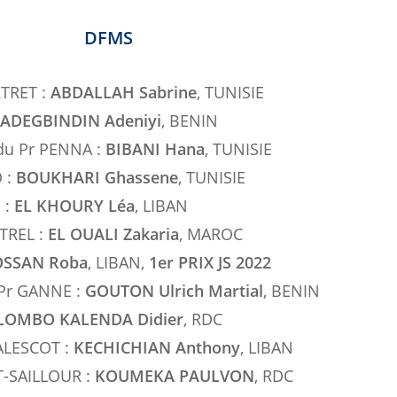
DFMS
RTRET :
ABDALLAH Sabrine
, TUNISIE
ADEGBINDIN Adeniyi
, BENIN
e du Pr PENNA :
BIBANI Hana
, TUNISIE
O :
BOUKHARI Ghassene
, TUNISIE
 :
EL KHOURY Léa
, LIBAN
UTREL :
EL OUALI Zakaria
, MAROC
SSAN Roba
, LIBAN,
1er PRIX JS 2022
 Pr GANNE :
GOUTON Ulrich Martial
, BENIN
LOMBO KALENDA Didier
, RDC
TALESCOT :
KECHICHIAN Anthony
, LIBAN
T-SAILLOUR :
KOUMEKA PAULVON
, RDC