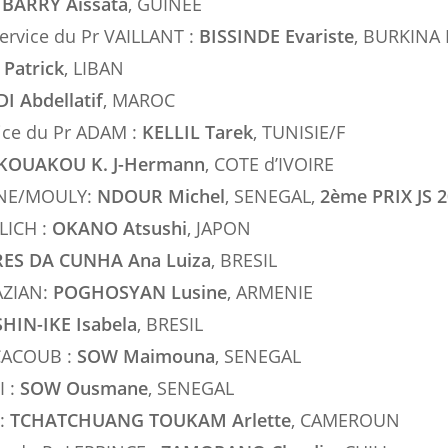
:
BARRY Aissata
, GUINEE
service du Pr VAILLANT :
BISSINDE Evariste
, BURKINA
Patrick
, LIBAN
I Abdellatif
, MAROC
vice du Pr ADAM :
KELLIL Tarek
, TUNISIE/F
KOUAKOU K. J-Hermann
, COTE d’IVOIRE
SENE/MOULY:
NDOUR Michel
, SENEGAL,
2ème PRIX JS 
LICH :
OKANO Atsushi
, JAPON
RES DA CUNHA Ana Luiza
, BRESIL
AZIAN:
POGHOSYAN Lusine
, ARMENIE
SHIN-IKE Isabela
, BRESIL
 CACOUB :
SOW Maimouna
, SENEGAL
I :
SOW Ousmane
, SENEGAL
 :
TCHATCHUANG TOUKAM Arlette
, CAMEROUN