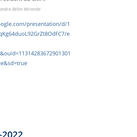
jandra Belen Miranda
oogle.com/presentation/d/1
Kg64duoL92GrZt8OdFC7/e
k&ouid=11314283672901301
ue&sd=true
1-2022