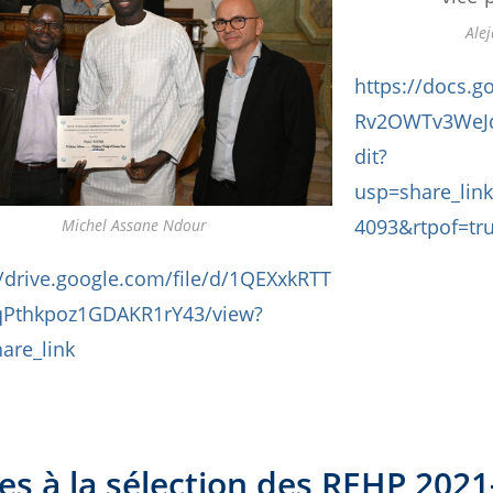
Ale
https://docs.g
Rv2OWTv3WeJq
dit?
usp=share_lin
4093&rtpof=tr
Michel Assane Ndour
//drive.google.com/file/d/1QEXxkRTT
qPthkpoz1GDAKR1rY43/view?
are_link
ves à la sélection des REHP 202