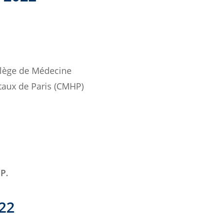
llège de Médecine
taux de Paris (CMHP)
P.
22