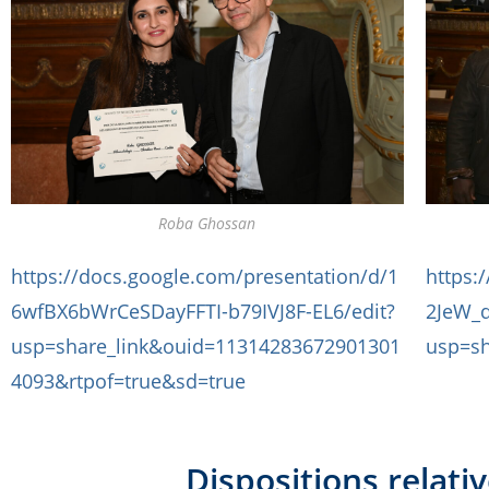
Roba Ghossan
https://docs.google.com/presentation/d/1
https:
6wfBX6bWrCeSDayFFTI-b79IVJ8F-EL6/edit?
2JeW_
usp=share_link&ouid=11314283672901301
usp=sh
4093&rtpof=true&sd=true
Dispositions relati