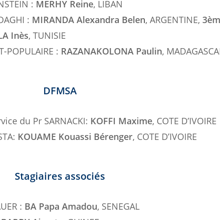
NSTEIN :
MERHY Reine
, LIBAN
ODAGHI :
MIRANDA Alexandra Belen
, ARGENTINE,
3èm
A Inès
, TUNISIE
ET-POPULAIRE :
RAZANAKOLONA Paulin
, MADAGASCA
DFMSA
rvice du Pr SARNACKI:
KOFFI Maxime
, COTE D’IVOIRE
OSTA:
KOUAME Kouassi Bérenger
, COTE D’IVOIRE
Stagiaires associés
AUER :
BA Papa Amadou
, SENEGAL