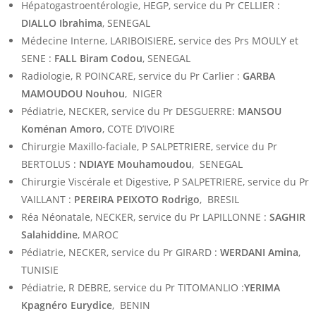
Hépatogastroentérologie, HEGP, service du Pr CELLIER :
DIALLO Ibrahima
, SENEGAL
Médecine Interne, LARIBOISIERE, service des Prs MOULY et
SENE :
FALL Biram Codou
, SENEGAL
Radiologie, R POINCARE, service du Pr Carlier :
GARBA
MAMOUDOU Nouhou
, NIGER
Pédiatrie, NECKER, service du Pr DESGUERRE:
MANSOU
Koménan Amoro
, COTE D’IVOIRE
Chirurgie Maxillo-faciale, P SALPETRIERE, service du Pr
BERTOLUS :
NDIAYE Mouhamoudou
, SENEGAL
Chirurgie Viscérale et Digestive, P SALPETRIERE, service du Pr
VAILLANT :
PEREIRA PEIXOTO Rodrigo
, BRESIL
Réa Néonatale, NECKER, service du Pr LAPILLONNE :
SAGHIR
Salahiddine
, MAROC
Pédiatrie, NECKER, service du Pr GIRARD :
WERDANI Amina
,
TUNISIE
Pédiatrie, R DEBRE, service du Pr TITOMANLIO :
YERIMA
Kpagnéro Eurydice
, BENIN