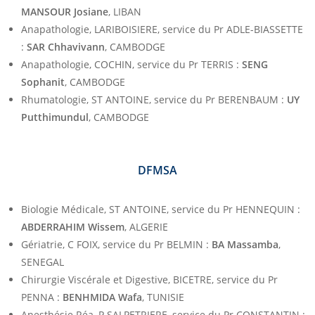
MANSOUR Josiane
, LIBAN
Anapathologie, LARIBOISIERE, service du Pr ADLE-BIASSETTE
:
SAR Chhavivann
, CAMBODGE
Anapathologie, COCHIN, service du Pr TERRIS :
SENG
Sophanit
, CAMBODGE
Rhumatologie, ST ANTOINE, service du Pr BERENBAUM :
UY
Putthimundul
, CAMBODGE
DFMSA
Biologie Médicale, ST ANTOINE, service du Pr HENNEQUIN :
ABDERRAHIM Wissem
, ALGERIE
Gériatrie, C FOIX, service du Pr BELMIN :
BA Massamba
,
SENEGAL
Chirurgie Viscérale et Digestive, BICETRE, service du Pr
PENNA :
BENHMIDA Wafa
, TUNISIE
Anesthésie Réa, P SALPETRIERE, service du Pr CONSTANTIN :