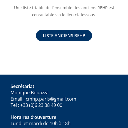
Une liste triable de l’ensemble des anciens REHP est
consultable via le lien ci-dessous.
LISTE ANCIENS REHP
Secrétariat
Monique Bouazza
Email : cmhp.paris@gmail.com
Tel : +33 (0)6 23 38 49 00
Horaires d’ouverture
Lundi et mardi de 10h à 18h