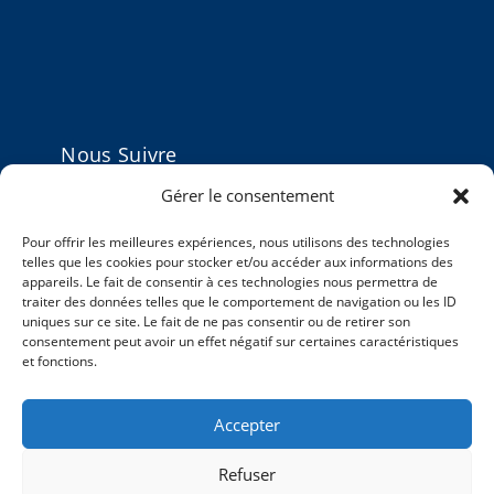
Nous Suivre
Gérer le consentement
Pour offrir les meilleures expériences, nous utilisons des technologies
telles que les cookies pour stocker et/ou accéder aux informations des
appareils. Le fait de consentir à ces technologies nous permettra de
Actualités
traiter des données telles que le comportement de navigation ou les ID
uniques sur ce site. Le fait de ne pas consentir ou de retirer son
5ème Journée Scientifique 2025 du CMHP
consentement peut avoir un effet négatif sur certaines caractéristiques
et fonctions.
4ème Journée Scientifique 2024 du CMHP
Hommage au Docteur Pierre Elbaz, professeur
Accepter
au CMHP
Refuser