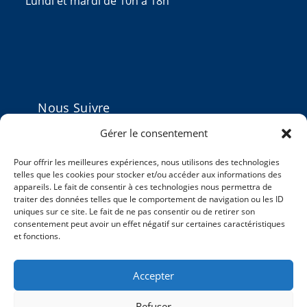
Lundi et mardi de 10h à 18h
Nous Suivre
Gérer le consentement
Pour offrir les meilleures expériences, nous utilisons des technologies
telles que les cookies pour stocker et/ou accéder aux informations des
appareils. Le fait de consentir à ces technologies nous permettra de
Actualités
traiter des données telles que le comportement de navigation ou les ID
uniques sur ce site. Le fait de ne pas consentir ou de retirer son
5ème Journée Scientifique 2025 du CMHP
consentement peut avoir un effet négatif sur certaines caractéristiques
et fonctions.
4ème Journée Scientifique 2024 du CMHP
Hommage au Docteur Pierre Elbaz, professeur
Accepter
au CMHP
Refuser