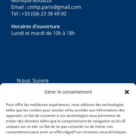
Monique Bouazza
Email : cmhp.paris@gmail.com
Tel : +33 (0)6 23 38 49 00
Horaires d’ouverture
Lundi et mardi de 10h à 18h
Nous Suivre
Gérer le consentement
Pour offrir les meilleures expériences, nous utilisons des technologies
telles que les cookies pour stocker et/ou accéder aux informations des
appareils. Le fait de consentir à ces technologies nous permettra de
Actualités
traiter des données telles que le comportement de navigation ou les ID
uniques sur ce site. Le fait de ne pas consentir ou de retirer son
5ème Journée Scientifique 2025 du CMHP
consentement peut avoir un effet négatif sur certaines caractéristiques